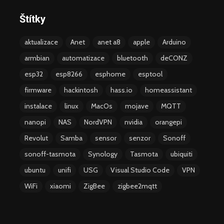
Štítky
aktualizace
Anet
anet a8
apple
Arduino
armbian
automatizace
bluetooth
deCONZ
esp32
esp8266
esphome
esptool
firmware
hackintosh
hass.io
homeassistant
instalace
linux
MacOs
mojave
MQTT
nanopi
NAS
NordVPN
nvidia
orangepi
Revolut
Samba
sensor
senzor
Sonoff
sonoff-tasmota
Synology
Tasmota
ubiquiti
ubuntu
unifi
USG
Visual Studio Code
VPN
WiFi
xiaomi
ZigBee
zigbee2mqtt