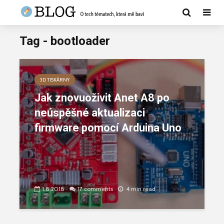
Tag - bootloader
3D TISKÁRNY
Jak znovuoživit Anet A8 po
neúspěšné aktualizaci
firmware pomocí Arduina Uno
1.8.2018
17 comments
4 min read