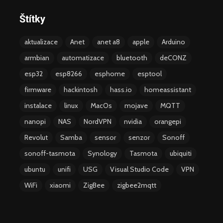
Štítky
aktualizace
Anet
anet a8
apple
Arduino
armbian
automatizace
bluetooth
deCONZ
esp32
esp8266
esphome
esptool
firmware
hackintosh
hass.io
homeassistant
instalace
linux
MacOs
mojave
MQTT
nanopi
NAS
NordVPN
nvidia
orangepi
Revolut
Samba
sensor
senzor
Sonoff
sonoff-tasmota
Synology
Tasmota
ubiquiti
ubuntu
unifi
USG
Visual Studio Code
VPN
WiFi
xiaomi
ZigBee
zigbee2mqtt